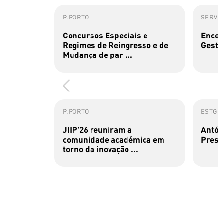
P.PORTO
SERVI
Concursos Especiais e
Ence
Regimes de Reingresso e de
Gest
Mudança de par ...
P.PORTO
ESTG
JIIP'26 reuniram a
Antó
comunidade académica em
Pres
torno da inovação ...