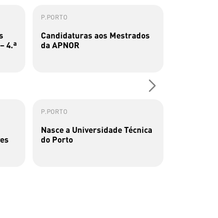
P.PORTO
ESMAE
s
Candidaturas aos Mestrados
Concurso 
– 4.ª
da APNOR
2026/2027
P.PORTO
P.PORTO
Nasce a Universidade Técnica
Primeiro-M
res
do Porto
futura Un
do ...