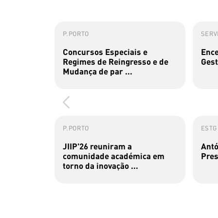
P.PORTO
SERVI
Concursos Especiais e
Ence
Regimes de Reingresso e de
Gest
Mudança de par ...
P.PORTO
ESTG
JIIP'26 reuniram a
Antó
comunidade académica em
Pres
torno da inovação ...