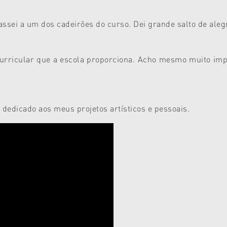
assei a um dos cadeirões do curso. Dei grande salto de aleg
urricular que a escola proporciona. Acho mesmo muito impo
 dedicado aos meus projetos artísticos e pessoais.