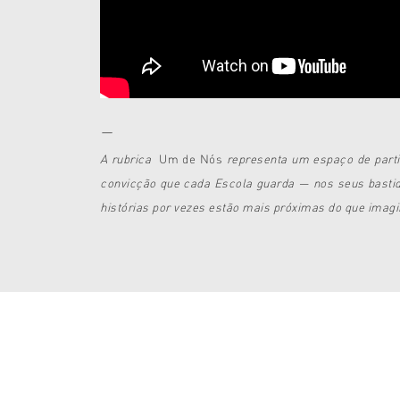
—
A rubrica
Um de Nós
representa um espaço de partil
convicção que cada Escola guarda — nos seus bastid
histórias por vezes estão mais próximas do que imag