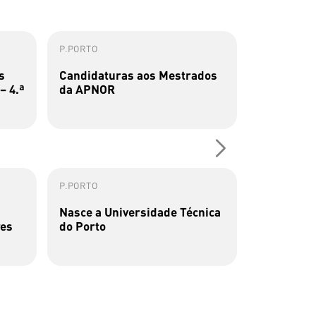
P.PORTO
ESMAE
s
Candidaturas aos Mestrados
Concurso 
– 4.ª
da APNOR
2026/2027
P.PORTO
P.PORTO
Nasce a Universidade Técnica
Primeiro-M
res
do Porto
futura Un
do ...