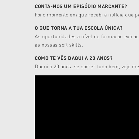
CONTA-NOS UM EPISÓDIO MARCANTE?
Foi o momento em que recebi a notícia que p
O QUE TORNA A TUA ESCOLA ÚNICA?
As oportunidades a nível de formação extrac
as nossas soft skills.
COMO TE VÊS DAQUI A 20 ANOS?
Daqui a 20 anos, se correr tudo bem, vejo me