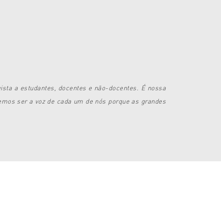
vista a estudantes, docentes e não-docentes. É nossa
remos ser a voz de cada um de nós porque as grandes