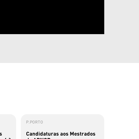
P.PORTO
ESMAE
s
Candidaturas aos Mestrados
Concurso 