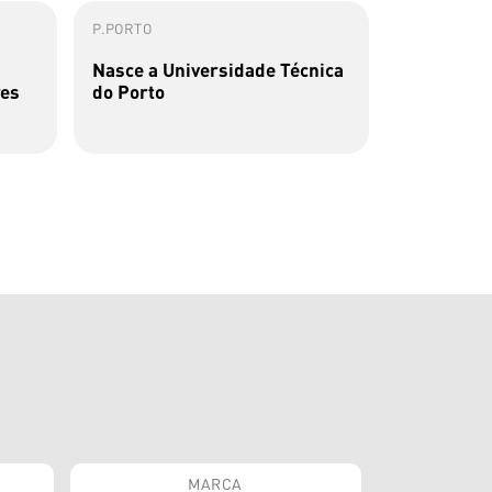
P.PORTO
P.PORTO
Nasce a Universidade Técnica
Primeiro-M
res
do Porto
futura Un
do ...
MARCA