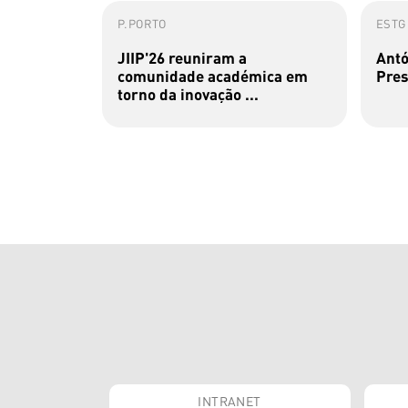
P.PORTO
ESTG
JIIP'26 reuniram a
Antó
comunidade académica em
Pres
torno da inovação ...
INTRANET