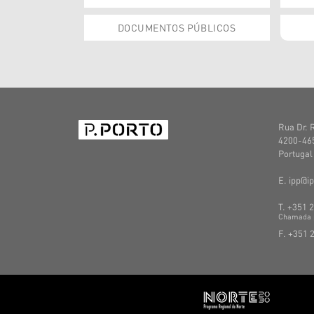
DOCUMENTOS PÚBLICOS
Rua Dr. 
4200-465
Portugal
E. ipp@ip
T. +351 
C
hamada
F. +351 