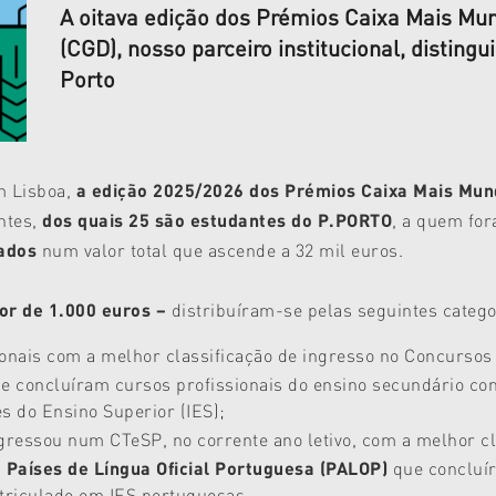
A oitava edição dos Prémios Caixa Mais Mun
(CGD), nosso parceiro institucional, disting
Porto
m Lisboa,
a edição 2025/2026 dos Prémios Caixa Mais Mu
ntes,
dos quais 25 são estudantes do P.PORTO
, a quem fo
iados
num valor total que ascende a 32 mil euros.
lor de 1.000 euros –
distribuíram-se pelas seguintes catego
ionais com a melhor classificação de ingresso no Concursos
ue concluíram cursos profissionais do ensino secundário c
s do Ensino Superior (IES);
gressou num CTeSP, no corrente ano letivo, com a melhor cla
 Países de Língua Oficial Portuguesa (PALOP)
que concluí
triculado em IES portuguesas.