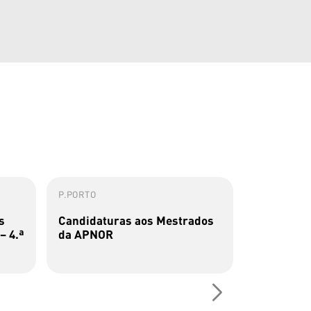
P.PORTO
ESMAE
s
Candidaturas aos Mestrados
Concurso 
– 4.ª
da APNOR
2026/2027