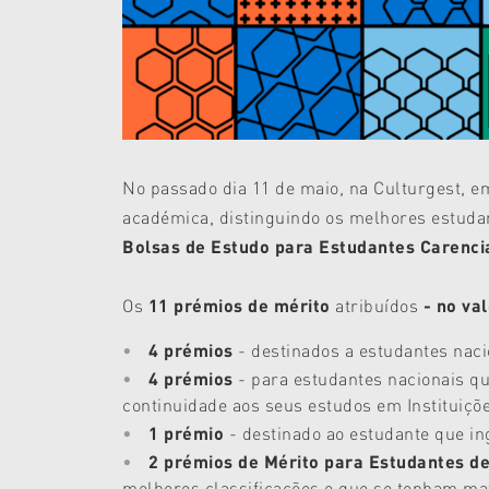
No passado dia 11 de maio, na Culturgest, e
académica, distinguindo os melhores estuda
Bolsas de Estudo
para Estudantes Carenc
Os
11 prémios de mérito
atribuídos
- no va
4 prémios
- destinados a estudantes nac
4 prémios
- para estudantes nacionais q
continuidade aos seus estudos em Instituiçõe
1 prémio
- destinado ao estudante que in
2 p
rémios de Mérito para Estudantes de
melhores classificações e que se tenham ma