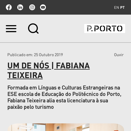
EN
PT
Ir
para
o
conteúdo.
|
Publicado em
: 25 Outubro 2019
Ouvir
Ir
para
UM DE NÓS | FABIANA
a
navegação
TEIXEIRA
Formada em Línguas e Culturas Estrangeiras na
ESE escola de Educação do Politécnico do Porto,
Fabiana Teixeira alia esta licenciatura à sua
paixão pelo turismo