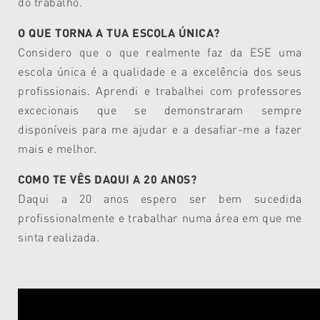
do trabalho.
O QUE TORNA A TUA ESCOLA ÚNICA?
Considero que o que realmente faz da ESE uma
escola única é a qualidade e a excelência dos seus
profissionais. Aprendi e trabalhei com professores
excecionais que se demonstraram sempre
disponíveis para me ajudar e a desafiar-me a fazer
mais e melhor.
COMO TE VÊS DAQUI A 20 ANOS?
Daqui a 20 anos espero ser bem sucedida
profissionalmente e trabalhar numa área em que me
sinta realizada.