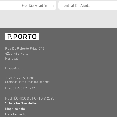
Gestão Académica
Central De Ajuda
Rua Dr. Roberto Frias, 712
4200-465 Porto
Portugal
E. ipp@ipp.pt
T. +351 225 571 000
C
hamada
para a
rede
fixa
nacional
F. +351 225 020 772
POLITÉCNICO DO PORTO © 2023
Subscribe Newsletter
Mapa do sítio
Data Protection