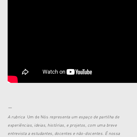
—
A rubrica
Um de Nós
representa um espaço de partilha de
experiências, ideias, histórias, e projetos,
com uma breve
entrevista a estudantes, docentes e não-docentes.
É nossa