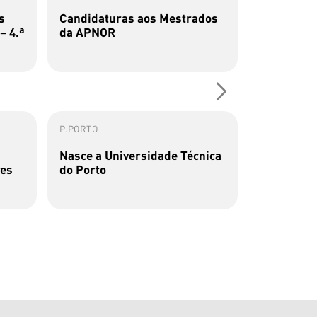
s
Candidaturas aos Mestrados
Concurso 
– 4.ª
da APNOR
2026/2027
P.PORTO
P.PORTO
Nasce a Universidade Técnica
Primeiro-M
res
do Porto
futura Un
do ...