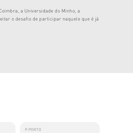
e Coimbra, a Universidade do Minho, a
itar o desafio de participar naquele que é já
P.PORTO
ESMAE