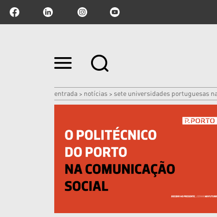
Ir
para
o
conteúdo.
|
entrada
notícias
sete universidades portuguesas na
>
>
Ir
para
a
navegação