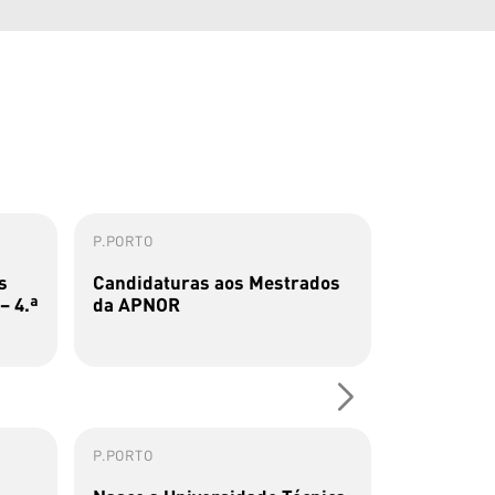
P.PORTO
ESMAE
s
Candidaturas aos Mestrados
Concurso 
– 4.ª
da APNOR
2026/2027
P.PORTO
P.PORTO