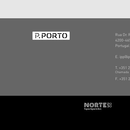
Rua Dr. 
4200-465
Portugal
E. ipp@ip
T. +351 
C
hamada
F. +351 