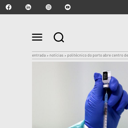
Ir
para
o
conteúdo.
|
entrada
notícias
politécnico do porto abre centro d
>
>
Ir
para
a
navegação