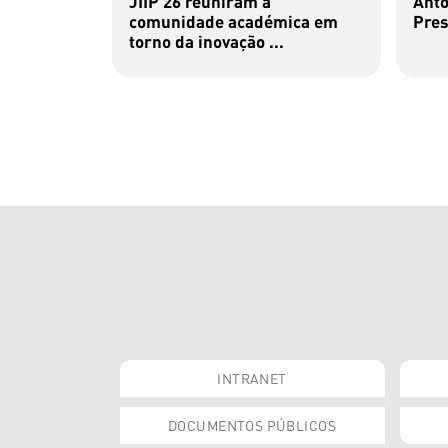
JIIP'26 reuniram a
Antó
comunidade académica em
Pres
torno da inovação ...
INTRANET
DOCUMENTOS PÚBLICOS