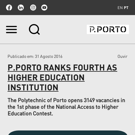
EN
PT
Ir
para
o
conteúdo.
|
Publicado em
: 31 Agosto 2016
Ouvir
Ir
para
P.PORTO RANKS FOURTH AS
a
navegação
HIGHER EDUCATION
INSTITUTION
The Polytechnic of Porto opens 3149 vacancies in
the 1st phase of the National Access to Higher
Education Contest.