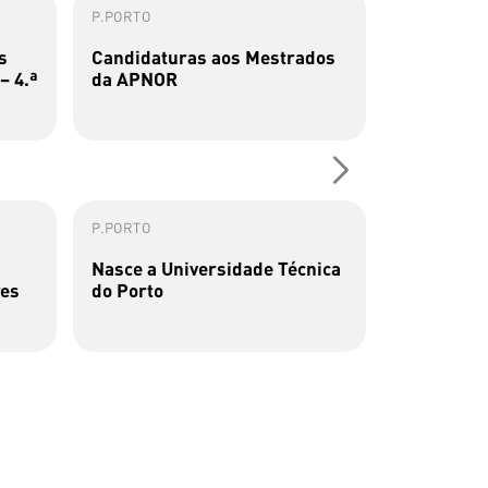
P.PORTO
ESMAE
s
Candidaturas aos Mestrados
Concurso 
– 4.ª
da APNOR
2026/2027
P.PORTO
P.PORTO
Nasce a Universidade Técnica
Primeiro-M
res
do Porto
futura Un
do ...