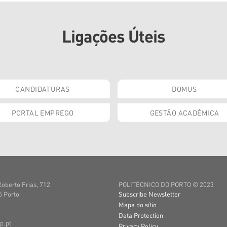
Ligações Úteis
CANDIDATURAS
DOMUS
PORTAL EMPREGO
GESTÃO ACADÉMICA
Roberto Frias, 712
POLITÉCNICO DO PORTO © 2023
 Porto
Subscribe Newsletter
Mapa do sítio
Data Protection
p.pt
Privacy Policy