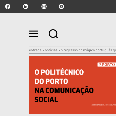
Ir
para
o
conteúdo.
|
entrada
notícias
o regresso do mágico português qu
>
>
Ir
para
a
navegação