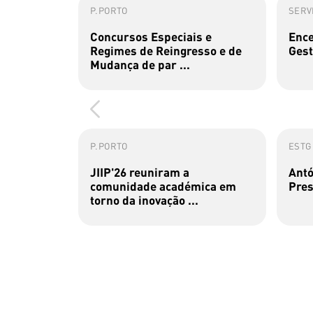
P.PORTO
SERVI
Concursos Especiais e
Ence
Regimes de Reingresso e de
Gest
Mudança de par ...
P.PORTO
ESTG
JIIP'26 reuniram a
Antó
comunidade académica em
Pres
torno da inovação ...