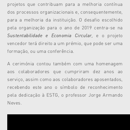
projetos que contribuam para a melhoria contínua
dos processos organizacionais e, consequentemente,
para a melhoria da instituição. O desafio escolhido
pela organização para o ano de 2019 centra-se na
Sustentabilidade e Economia Circular,
e o projeto
vencedor terá direito a um prémio, que pode ser uma
formação, ou uma conferência.
A cerimónia contou também com uma homenagem
aos colaboradores que cumpriram dez anos ao
serviço, assim como aos colaboradores aposentados,
recebendo este ano o símbolo de reconhecimento
pela dedicação à ESTG, o professor Jorge Armando
Neves.