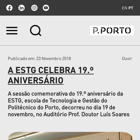
EN
PT
Ir
para
o
conteúdo.
|
Publicado em
: 23 Novembro 2018
Ouvir
Ir
para
A ESTG CELEBRA 19.º
a
navegação
ANIVERSÁRIO
A sessão comemorativa do 19.º aniversário da
ESTG, escola de Tecnologia e Gestão do
Politécnico do Porto, decorreu no dia 19 de
novembro, no Auditório Prof. Doutor Luís Soares