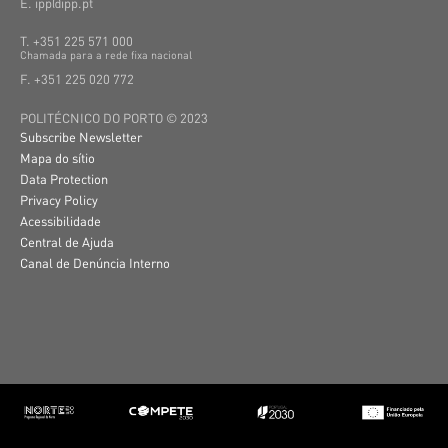
E. ipp@ipp.pt
T. +351 225 571 000
C
hamada
para a
rede
fixa
nacional
F. +351 225 020 772
POLITÉCNICO DO PORTO © 2023
Subscribe Newsletter
Mapa do sítio
Data Protection
Privacy Policy
Acessibilidade
Central de Ajuda
Canal de Denúncia Interno