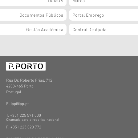
DOMUS
Marca
Documentos Públicos
Portal Emprego
Gestão Académica
Central De Ajuda
Rua Dr. Roberto Frias, 712
4200-465 Porto
Portugal
E. ipp@ipp.pt
T. +351 225 571 000
C
hamada
para a
rede
fixa
nacional
F. +351 225 020 772