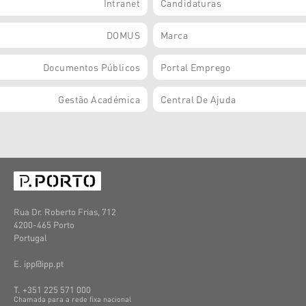
Intranet
Candidaturas
DOMUS
Marca
Documentos Públicos
Portal Emprego
Gestão Académica
Central De Ajuda
Rua Dr. Roberto Frias, 712
4200-465 Porto
Portugal
E. ipp@ipp.pt
T. +351 225 571 000
C
hamada
para a
rede
fixa
nacional