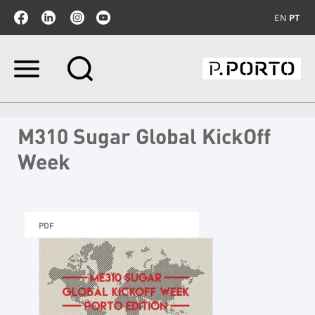
EN
PT
Ir
para
o
conteúdo.
|
M310 Sugar Global KickOff
Ir
para
Week
a
navegação
PDF