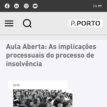
EN
PT
Ir
para
o
conteúdo.
|
Aula Aberta: As implicações
Ir
para
processuais do processo de
a
navegação
insolvência
ESTG