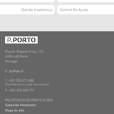
Gestão Académica
Central De Ajuda
Rua Dr. Roberto Frias, 712
4200-465 Porto
Portugal
E. ipp@ipp.pt
T. +351 225 571 000
C
hamada
para a
rede
fixa
nacional
F. +351 225 020 772
POLITÉCNICO DO PORTO © 2023
Subscribe Newsletter
Mapa do sítio