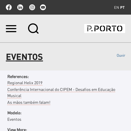
EN
PT
Ir
para
o
conteúdo.
|
EVENTOS
Ouvir
Ir
para
a
navegação
References
:
Regional Helix 2019
Conferência Internacional do CIPEM - Desafios em Educação
Musical
As mãos também falam!
Modelo
:
Eventos
View More
: