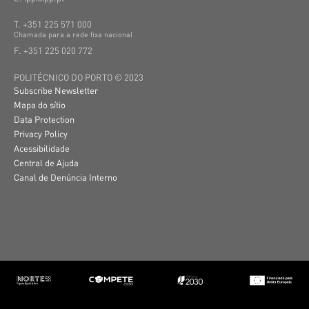
T. +351 225 571 000
C
hamada
para a
rede
fixa
nacional
F. +351 225 020 772
POLITÉCNICO DO PORTO © 2023
Subscribe Newsletter
Mapa do sítio
Data Protection
Privacy Policy
Acessibilidade
Central de Ajuda
Canal de Denúncia Interno