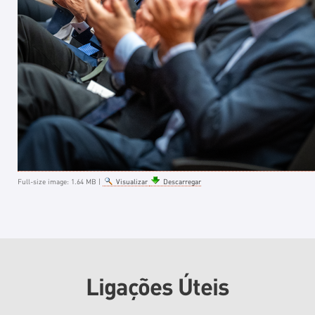
Full-size image:
1.64 MB
|
Visualizar
Descarregar
Ligações Úteis