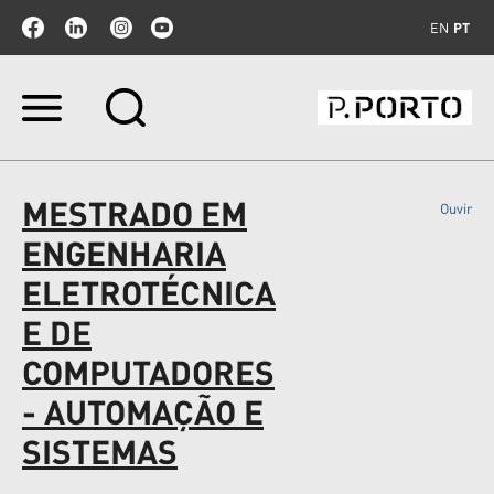
EN
PT
Ir
para
o
conteúdo.
|
MESTRADO EM
Ouvir
Ir
para
ENGENHARIA
a
navegação
ELETROTÉCNICA
E DE
COMPUTADORES
- AUTOMAÇÃO E
SISTEMAS