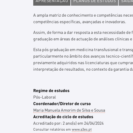
APRESENTAÇÃO
PLANOS DE ESTUDOS
SAÍDA
A ampla matriz de conhecimento e competências necessá
competências específicas, avançadas e inovadoras.
Assim, de forma a dar resposta a esta necessidade de 
graduação em áreas de actuação de análises clínicas e
Esta pós graduação em medicina transfusional e trans
particularmente no âmbito dos avanços tecnico-científi
previamente adquiridos nas licenciaturas que cumpram
interpretação de resultados, no contexto da garantia d
Regime de estudos
Pós-Laboral
Coordenador/Diretor de curso
Maria Manuela Amorim de Silva e Sousa
Acreditação do ciclo de estudos
Acreditado por:
2
ano(s)
em
24/04/2024
Consultar relatórios em
www.a3es.pt