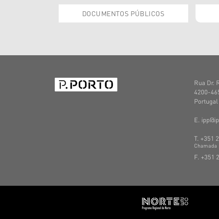
DOCUMENTOS PÚBLICOS
Rua Dr. 
4200-465
Portugal
E. ipp@ip
T. +351 
C
hamada
F. +351 