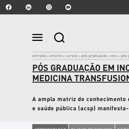
Ir
para
o
conteúdo.
|
entrada
ensino
cursos
pós graduação
ess
pós 
>
>
>
>
>
Ir
PÓS GRADUAÇÃO EM IN
para
a
navegação
MEDICINA TRANSFUSIO
A ampla matriz de conhecimento e
e saúde pública (acsp) manifesta-