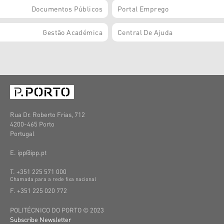
Documentos Públicos
Portal Emprego
Gestão Académica
Central De Ajuda
Rua Dr. Roberto Frias, 712
4200-465 Porto
Portugal
E. ipp@ipp.pt
T. +351 225 571 000
C
hamada
para a
rede
fixa
nacional
F. +351 225 020 772
POLITÉCNICO DO PORTO © 2023
Subscribe Newsletter