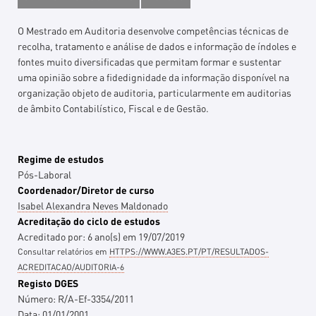
O Mestrado em Auditoria desenvolve competências técnicas de
recolha, tratamento e análise de dados e informação de índoles e
fontes muito diversificadas que permitam formar e sustentar
uma opinião sobre a fidedignidade da informação disponível na
organização objeto de auditoria, particularmente em auditorias
de âmbito Contabilístico, Fiscal e de Gestão.
Regime de estudos
Pós-Laboral
Coordenador/Diretor de curso
Isabel Alexandra Neves Maldonado
Acreditação do ciclo de estudos
Acreditado por:
6
ano(s)
em
19/07/2019
Consultar relatórios em
HTTPS://WWW.A3ES.PT/PT/RESULTADOS-
ACREDITACAO/AUDITORIA-6
Registo DGES
Número:
R/A-Ef-3354/2011
Data:
01/01/2001