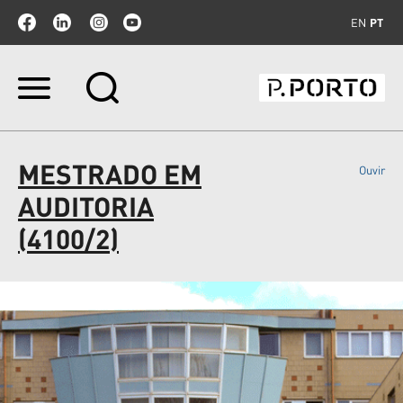
EN
PT
Ir
para
o
conteúdo.
|
MESTRADO EM
Ouvir
Ir
para
AUDITORIA
a
navegação
(4100/2)