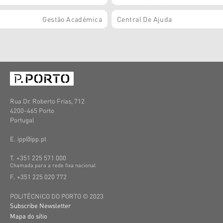
Gestão Académica
Central De Ajuda
Rua Dr. Roberto Frias, 712
4200-465 Porto
Portugal
E. ipp@ipp.pt
T. +351 225 571 000
C
hamada
para a
rede
fixa
nacional
F. +351 225 020 772
POLITÉCNICO DO PORTO © 2023
Subscribe Newsletter
Mapa do sítio