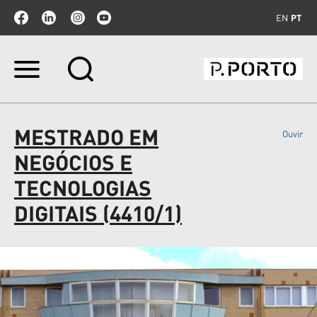
EN
PT
Ir
para
o
conteúdo.
|
MESTRADO EM
Ouvir
Ir
para
NEGÓCIOS E
a
navegação
TECNOLOGIAS
DIGITAIS (4410/1)