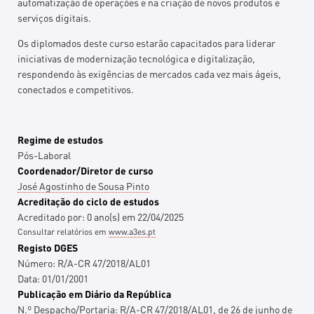
automatização de operações e na criação de novos produtos e
serviços digitais.
Os diplomados deste curso estarão capacitados para liderar
iniciativas de modernização tecnológica e digitalização,
respondendo às exigências de mercados cada vez mais ágeis,
conectados e competitivos.
Regime de estudos
Pós-Laboral
Coordenador/Diretor de curso
José Agostinho de Sousa Pinto
Acreditação do ciclo de estudos
Acreditado por:
0
ano(s)
em
22/04/2025
Consultar relatórios em
www.a3es.pt
Registo DGES
Número:
R/A-CR 47/2018/AL01
Data:
01/01/2001
Publicação em Diário da República
N.º Despacho/Portaria:
R/A-CR 47/2018/AL01, de 26 de junho de