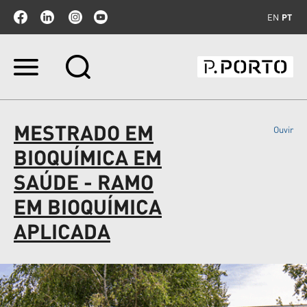
EN
PT
Ir
para
o
conteúdo.
|
MESTRADO EM
Ouvir
Ir
para
BIOQUÍMICA EM
a
navegação
SAÚDE - RAMO
EM BIOQUÍMICA
APLICADA