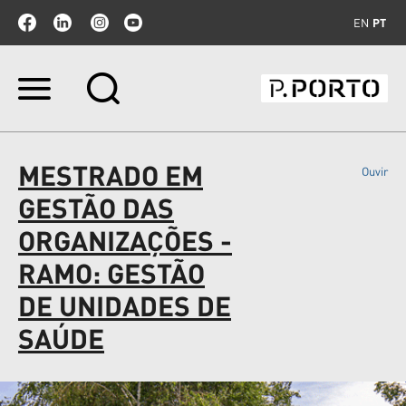
EN
PT
Ir
para
o
conteúdo.
|
MESTRADO EM
Ouvir
Ir
para
GESTÃO DAS
a
navegação
ORGANIZAÇÕES -
RAMO: GESTÃO
DE UNIDADES DE
SAÚDE