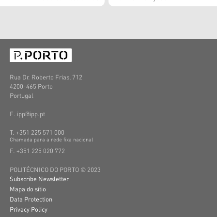
Rua Dr. Roberto Frias, 712
4200-465 Porto
Portugal
E. ipp@ipp.pt
T. +351 225 571 000
C
hamada
para a
rede
fixa
nacional
F. +351 225 020 772
POLITÉCNICO DO PORTO © 2023
Subscribe Newsletter
Mapa do sítio
Data Protection
Privacy Policy