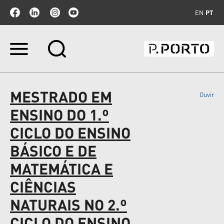
EN
PT
Ir
para
o
conteúdo.
|
MESTRADO EM
Ouvir
Ir
para
ENSINO DO 1.º
a
navegação
CICLO DO ENSINO
BÁSICO E DE
MATEMÁTICA E
CIÊNCIAS
NATURAIS NO 2.º
CICLO DO ENSINO