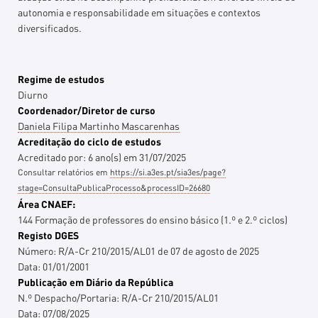
autonomia e responsabilidade em situações e contextos
diversificados.
Regime de estudos
Diurno
Coordenador/Diretor de curso
Daniela Filipa Martinho Mascarenhas
Acreditação do ciclo de estudos
Acreditado por:
6
ano(s)
em
31/07/2025
Consultar relatórios em
https://si.a3es.pt/sia3es/page?
stage=ConsultaPublicaProcesso&processID=26680
Área CNAEF:
144 Formação de professores do ensino básico (1.º e 2.º ciclos)
Registo DGES
Número:
R/A-Cr 210/2015/AL01 de 07 de agosto de 2025
Data:
01/01/2001
Publicação em Diário da República
N.º Despacho/Portaria:
R/A-Cr 210/2015/AL01
Data:
07/08/2025