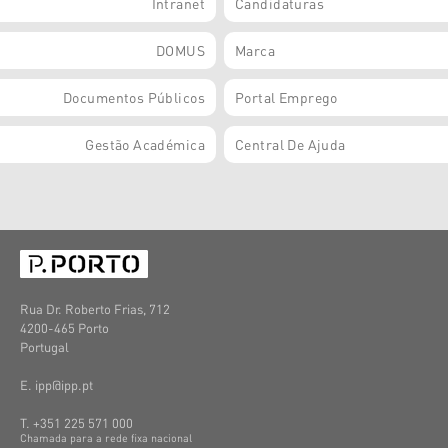
Intranet
Candidaturas
DOMUS
Marca
Documentos Públicos
Portal Emprego
Gestão Académica
Central De Ajuda
Rua Dr. Roberto Frias, 712
4200-465 Porto
Portugal
E. ipp@ipp.pt
T. +351 225 571 000
C
hamada
para a
rede
fixa
nacional