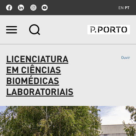
EN
PT
Ir
para
o
conteúdo.
|
LICENCIATURA
Ouvir
Ir
para
EM CIÊNCIAS
a
navegação
BIOMÉDICAS
LABORATORIAIS