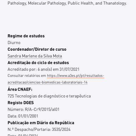
Pathology, Molecular Pathology, Public Health, and Thanatology.
Regime de estudos
Diurno
Coordenador/Diretor de curso
Sandra Marlene da Silva Mota
Acreditação do ciclo de estudos
Acreditado por:
6
ano(s)
em
31/07/2021
Consultar relatórios em
https://www.a3es.pt/pt/resultados-
acreditacao/ciencias-biomedicas-laboratoriais-14
Área CNAEF:
725 Tecnologias de diagnóstico e terapêutica
Registo DGES
Número:
R/A-Cr9/2015/al01
Data:
01/01/2001
Publicação em Diário da República
N.º Despacho/Portaria:
3535/2024
Data:
01/04/2024