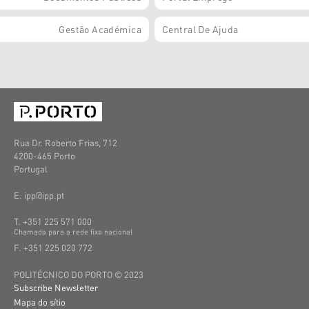
Gestão Académica
Central De Ajuda
Rua Dr. Roberto Frias, 712
4200-465 Porto
Portugal
E. ipp@ipp.pt
T. +351 225 571 000
C
hamada
para a
rede
fixa
nacional
F. +351 225 020 772
POLITÉCNICO DO PORTO © 2023
Subscribe Newsletter
Mapa do sítio