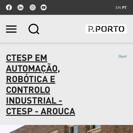
EN
PT
Ir
para
o
conteúdo.
|
CTESP EM
Ouvir
Ir
para
AUTOMAÇÃO,
a
navegação
ROBÓTICA E
CONTROLO
INDUSTRIAL -
CTESP - AROUCA