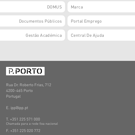
DOMUS
Marca
Documentos Públicos
Portal Emprego
Gestão Académica
Central De Ajuda
Rua Dr. Roberto Frias, 712
4200-465 Porto
Portugal
E. ipp@ipp.pt
T. +351 225 571 000
C
hamada
para a
rede
fixa
nacional
F. +351 225 020 772