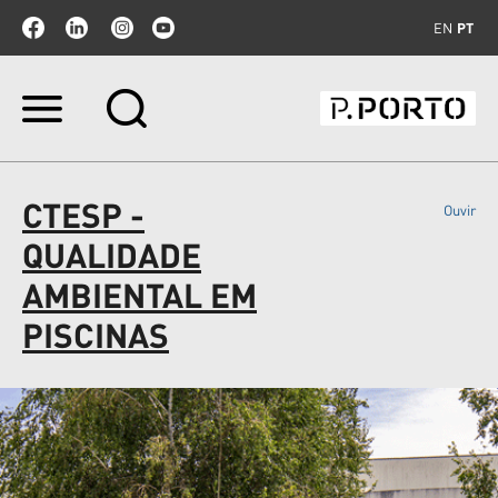
EN
PT
Ir
para
o
conteúdo.
|
CTESP -
Ouvir
Ir
para
QUALIDADE
a
navegação
AMBIENTAL EM
PISCINAS