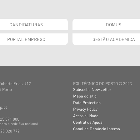
CANDIDATURAS
DOMUS
PORTAL EMPREGO
GESTÃO ACADÉMICA
Roberto Frias, 712
POLITÉCNICO DO PORTO © 2023
 Porto
Subscribe Newsletter
Mapa do sítio
Data Protection
p.pt
Privacy Policy
Acessibilidade
225 571 000
Central de Ajuda
para a
rede
fixa
nacional
Canal de Denúncia Interno
225 020 772