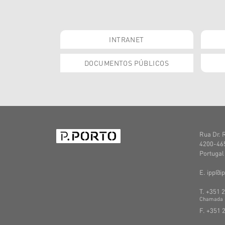
INTRANET
DOCUMENTOS PÚBLICOS
Rua Dr. 
4200-465
Portugal
E. ipp@ip
T. +351 
C
hamada
F. +351 