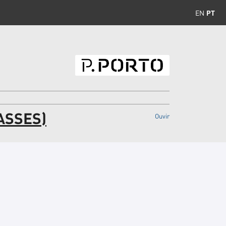
EN
PT
ASSES)
Ouvir