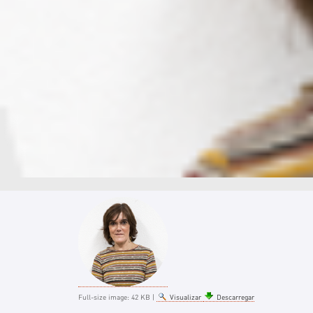
Full-size image:
42 KB
|
Visualizar
Descarregar