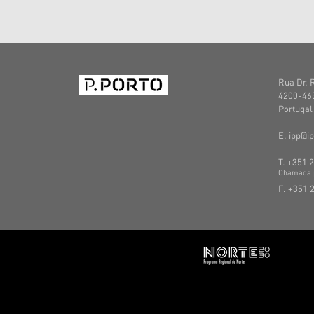
Rua Dr. 
4200-465
Portugal
E. ipp@ip
T. +351 
C
hamada
F. +351 