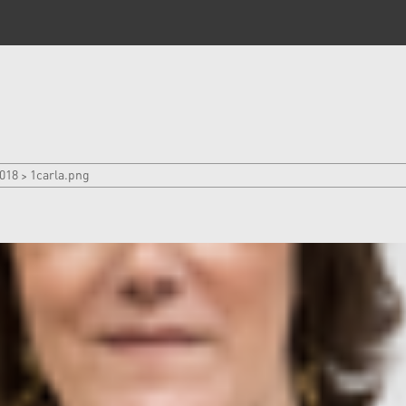
018
1carla.png
>