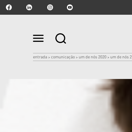
Ir
para
o
conteúdo.
|
entrada
comunicação
um de nós 2020
um de nós 2
>
>
>
Ir
para
a
navegação