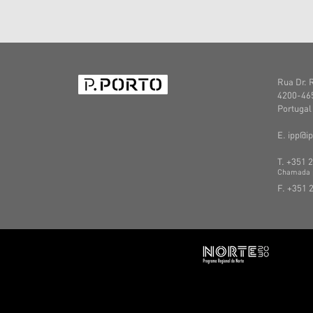
Rua Dr. 
4200-465
Portugal
E. ipp@ip
T. +351 
C
hamada
F. +351 