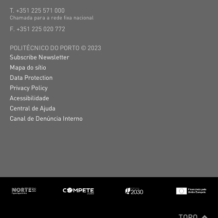
T. +351 225 571 000
C
hamada
para a
rede
fixa
nacional
F. +351 225 020 772
POLITÉCNICO DO PORTO © 2023
Subscribe Newsletter
Mapa do sítio
Data Protection
Privacy Policy
Acessibilidade
Central de Ajuda
Canal de Denúncia Interno
TOPO