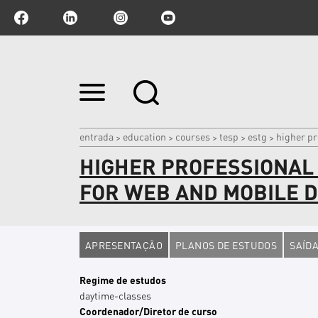
Ir
para
o
conteúdo.
|
entrada
education
courses
tesp
estg
higher pr
>
>
>
>
>
Ir
HIGHER PROFESSIONAL
para
a
navegação
FOR WEB AND MOBILE D
APRESENTAÇÃO
PLANOS DE ESTUDOS
SAÍDA
Regime de estudos
daytime-classes
Coordenador/Diretor de curso