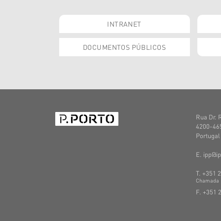
INTRANET
DOCUMENTOS PÚBLICOS
Rua Dr. 
4200-465
Portugal
E. ipp@ip
T. +351 
C
hamada
F. +351 