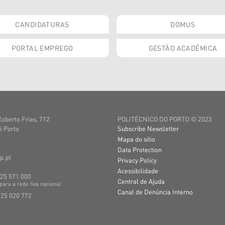
CANDIDATURAS
DOMUS
PORTAL EMPREGO
GESTÃO ACADÉMICA
Roberto Frias, 712
POLITÉCNICO DO PORTO © 2023
 Porto
Subscribe Newsletter
Mapa do sítio
Data Protection
p.pt
Privacy Policy
Acessibilidade
225 571 000
Central de Ajuda
para a
rede
fixa
nacional
Canal de Denúncia Interno
225 020 772