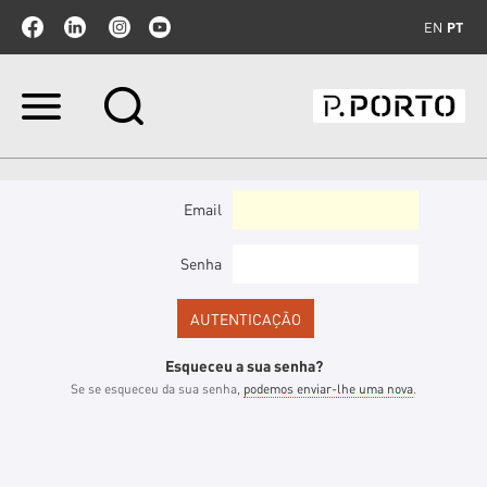
EN
PT
Ir
para
o
conteúdo.
|
Ir
Email
para
a
navegação
Senha
Esqueceu a sua senha?
Se se esqueceu da sua senha,
podemos enviar-lhe uma nova
.