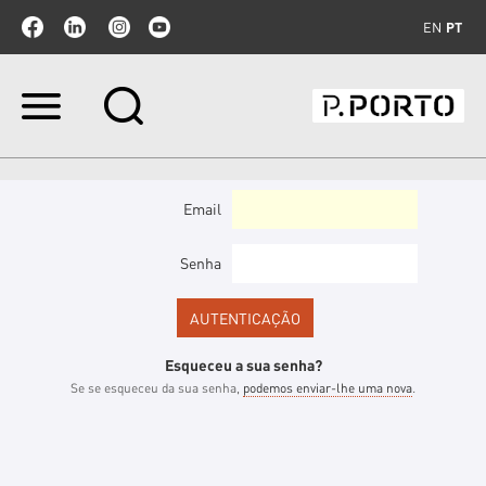
EN
PT
Ir
para
o
conteúdo.
|
Ir
Email
para
a
navegação
Senha
Esqueceu a sua senha?
Se se esqueceu da sua senha,
podemos enviar-lhe uma nova
.