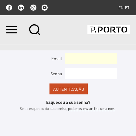
EN
PT
Ir
para
o
conteúdo.
|
Ir
Email
para
a
navegação
Senha
Esqueceu a sua senha?
Se se esqueceu da sua senha,
podemos enviar-lhe uma nova
.