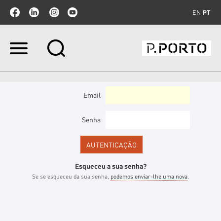
EN
PT
Ir
para
o
conteúdo.
|
Ir
Email
para
a
navegação
Senha
Esqueceu a sua senha?
Se se esqueceu da sua senha,
podemos enviar-lhe uma nova
.